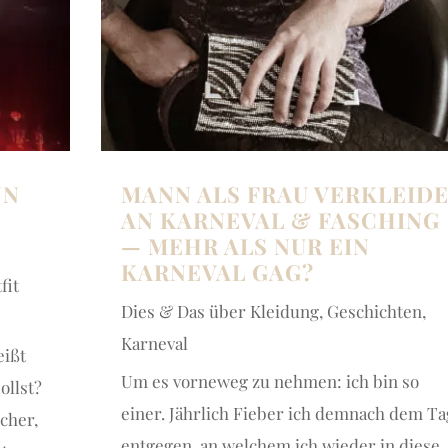
NN
MANN ALS FRAU VERKLEID
AN KARNEVAL & FASCHING
— MEHR ALS NUR EIN
KARNEVAL GAG?
fit
Dies & Das über Kleidung
,
Geschichten
,
Karneval
eißt
Um es vorneweg zu nehmen: ich bin so
ollst?
einer. Jährlich Fieber ich demnach dem Ta
icher,
entgegen, an welchem ich wieder in diese