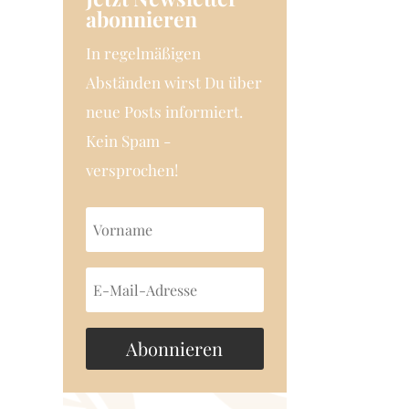
abonnieren
In regelmäßigen
Abständen wirst Du über
neue Posts informiert.
Kein Spam -
versprochen!
Abonnieren