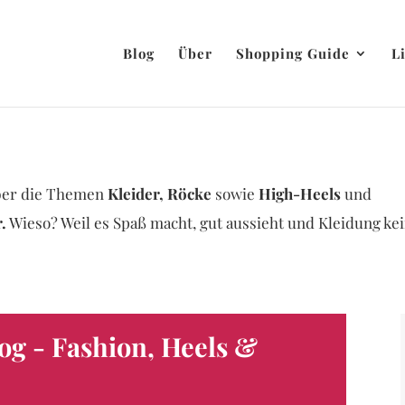
Blog
Über
Shopping Guide
L
 über die Themen
Kleider, Röcke
sowie
High-Heels
und
.
Wieso? Weil es Spaß macht, gut aussieht und Kleidung ke
og - Fashion, Heels &