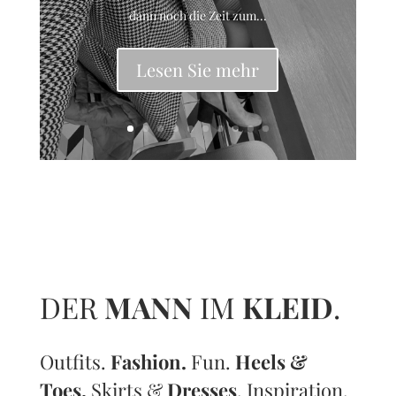
dann noch die Zeit zum...
Lesen Sie mehr
DER
MANN
IM
KLEID
.
Outfits.
Fashion.
Fun.
Heels &
Toes.
Skirts &
Dresses
. Inspiration.