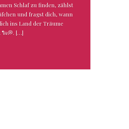
amen Schlaf zu finden, zählst
äfchen und fragst dich, wann
lich ins Land der Träume
t 🐑💭. […]