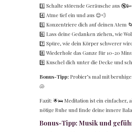
3️⃣ Schalte störende Geräusche aus 🔇📴
4️⃣ Atme tief ein und aus 😌💨
5️⃣ Konzentriere dich auf deinen Atem 
6️⃣ Lass deine Gedanken ziehen, wie W
7️⃣ Spüre, wie dein Körper schwerer wir
8️⃣ Wiederhole das Ganze für 10-20 Min
9️⃣ Kuschel dich unter die Decke und s
Bonus-Tipp:
Probier’s mal mit beruhigen
🐚
Fazit: 🌟🛌 Meditation ist ein einfacher
nötige Ruhe und finde deine innere Bala
Bonus-Tipp: Musik und gefüh