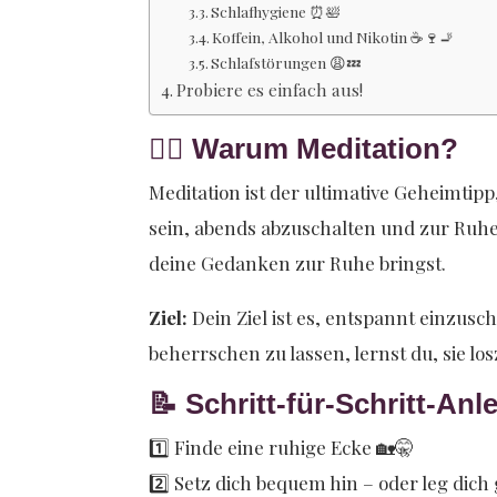
Schlafhygiene ⏰🛀
Koffein, Alkohol und Nikotin ☕️🍷🚬
Schlafstörungen 😩💤
Probiere es einfach aus!
🧘‍♂️ Warum Meditation?
Meditation ist der ultimative Geheimti
sein, abends abzuschalten und zur Ruhe
deine Gedanken zur Ruhe bringst.
Ziel:
Dein Ziel ist es, entspannt einzusc
beherrschen zu lassen, lernst du, sie l
📝 Schritt-für-Schritt-Anl
1️⃣ Finde eine ruhige Ecke 🏡🤫
2️⃣ Setz dich bequem hin – oder leg dich g