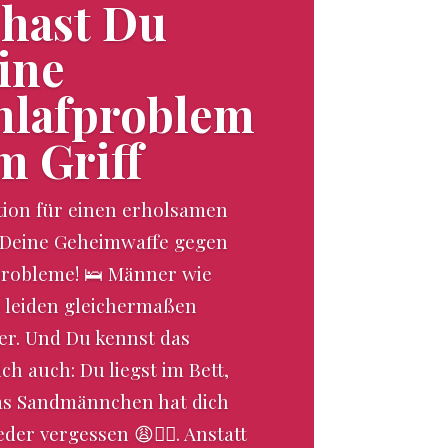
 hast Du
ine
hlafproblem
m Griff
tion für einen erholsamen
: Deine Geheimwaffe gegen
probleme! 🛌 Männer wie
 leiden gleichermaßen
er. Und Du kennst das
ich auch: Du liegst im Bett,
as Sandmännchen hat dich
der vergessen 😩🧚‍♂️. Anstatt