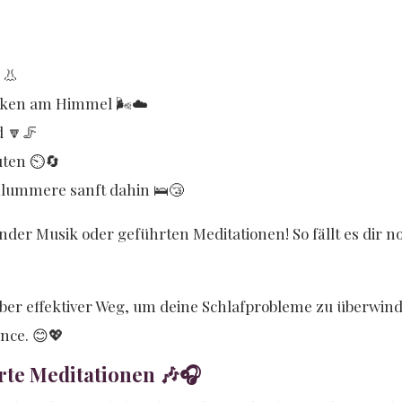
👃
olken am Himmel 🌬️☁️
d 🔽🦵
uten ⏲️🔄
chlummere sanft dahin 🛌😴
der Musik oder geführten Meditationen! So fällt es dir noch
, aber effektiver Weg, um deine Schlafprobleme zu überwin
nce. 😊💖
rte Meditationen 🎶🎧