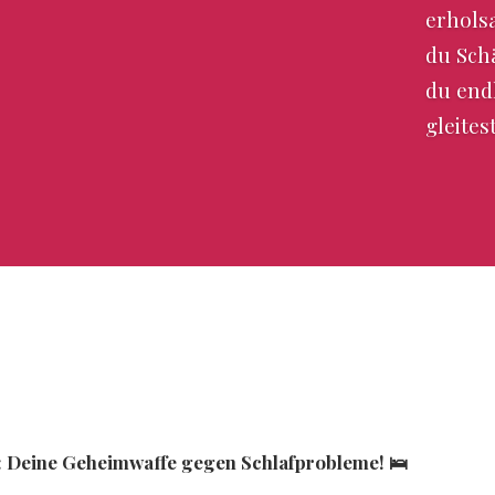
erhols
du Sch
du end
gleites
f: Deine Geheimwaffe gegen Schlafprobleme! 🛌