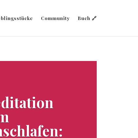
eblingsstücke
Community
Buch 🔗
ditation
m
nschlafen: