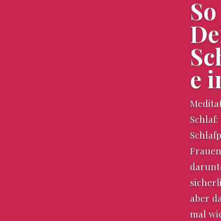
So
De
Sc
e i
Medita
Schlaf
Schlaf
Frauen
darunt
sicherl
aber d
mal wie