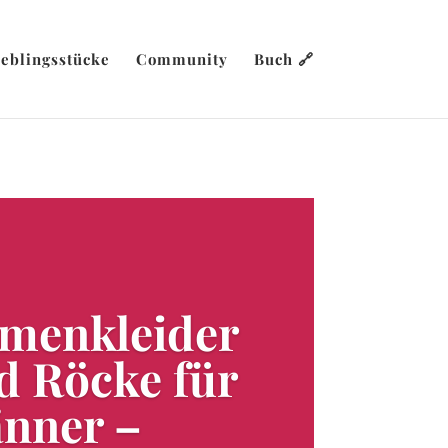
ieblingsstücke
Community
Buch 🔗
menkleider
d Röcke für
nner –