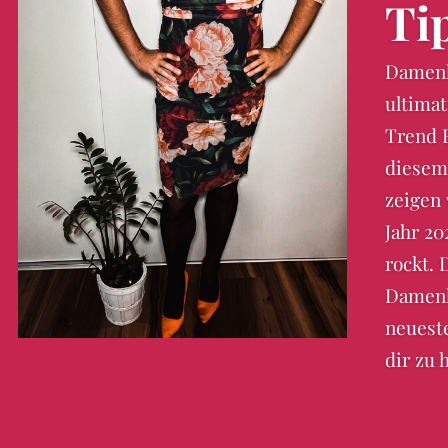
Ti
Damenk
ultimat
Trend 
diesem
zeigen
Jahr 20
rockt. 
Damenk
neueste
dir zu 