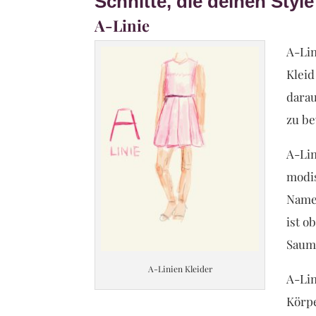
Schnitte, die deinen Styl
A-Linie
A-Lin
Kleid
darau
zu be
A-Lin
modis
Name 
ist o
Saum 
A-Linien Kleider
A-Lin
Körpe