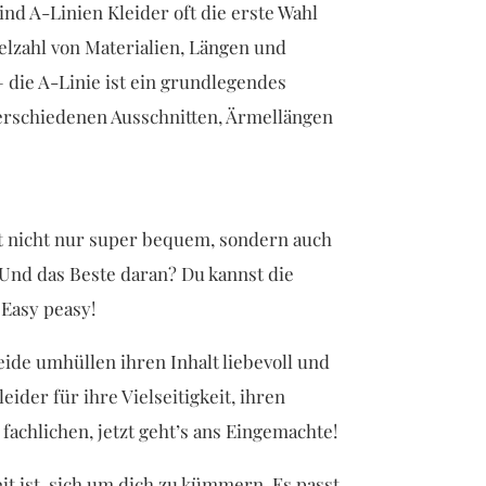
d A-Linien Kleider oft die erste Wahl
Vielzahl von Materialien, Längen und
 die A-Linie ist ein grundlegendes
 verschiedenen Ausschnitten, Ärmellängen
st nicht nur super bequem, sondern auch
s. Und das Beste daran? Du kannst die
 Easy peasy!
ide umhüllen ihren Inhalt liebevoll und
ider für ihre Vielseitigkeit, ihren
achlichen, jetzt geht’s ans Eingemachte!
eit ist, sich um dich zu kümmern. Es passt