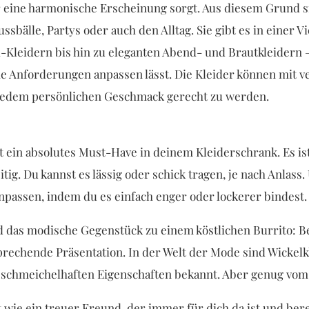
 eine harmonische Erscheinung sorgt. Aus diesem Grund sin
ussbälle, Partys oder auch den Alltag. Sie gibt es in einer 
-Kleidern bis hin zu eleganten Abend- und Brautkleidern –
iche Anforderungen anpassen lässt. Die Kleider können mit
 jedem persönlichen Geschmack gerecht zu werden.
st ein absolutes Must-Have in deinem Kleiderschrank. Es i
itig. Du kannst es lässig oder schick tragen, je nach Anlas
npassen, indem du es einfach enger oder lockerer bindest.
d das modische Gegenstück zu einem köstlichen Burrito: Be
prechende Präsentation. In der Welt der Mode sind Wickelkle
schmeichelhaften Eigenschaften bekannt. Aber genug vom f
st wie ein treuer Freund, der immer für dich da ist und ber