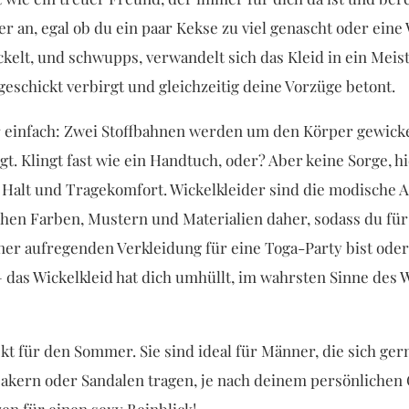
r an, egal ob du ein paar Kekse zu viel genascht oder eine
ckelt, und schwupps, verwandelt sich das Kleid in ein Meis
schickt verbirgt und gleichzeitig deine Vorzüge betont.
r einfach: Zwei Stoffbahnen werden um den Körper gewickel
t. Klingt fast wie ein Handtuch, oder? Aber keine Sorge, h
en Halt und Tragekomfort. Wickelkleider sind die modische A
chen Farben, Mustern und Materialien daher, sodass du fü
ner aufregenden Verkleidung für eine Toga-Party bist oder 
 das Wickelkleid hat dich umhüllt, im wahrsten Sinne des 
kt für den Sommer. Sie sind ideal für Männer, die sich ger
akern oder Sandalen tragen, je nach deinem persönlichen 
zen für einen sexy Beinblick!