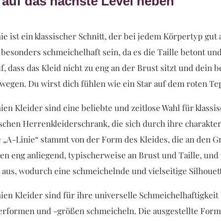
e auf das nächste Level heben
ie ist ein klassischer Schnitt, der bei jedem Körpertyp gu
 besonders schmeichelhaft sein, da es die Taille betont und
f, dass das Kleid nicht zu eng an der Brust sitzt und dein b
wegen. Du wirst dich fühlen wie ein Star auf dem roten Te
ien Kleider sind eine beliebte und zeitlose Wahl für kla
chen Herrenkleiderschrank, die sich durch ihre charakteri
„A-Linie“ stammt von der Form des Kleides, die an den Gr
ben eng anliegend, typischerweise an Brust und Taille, und
aus, wodurch eine schmeichelnde und vielseitige Silhouett
ien Kleider sind für ihre universelle Schmeichelhaftigke
rformen und -größen schmeicheln. Die ausgestellte Form h