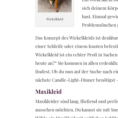
sich deinem Körpe
hast. Einmal gewi
Wickelkleid
Problemzönchen ge
Das Konzept des Wickelkleids ist denkba
einer Schleife oder einem Knoten befestig
Wickelkleid ist ein echter Profi in Sach
heute an?“ Sie kommen in allen erdenkli
findest. Ob du nun auf der Suche nach ei
nächste Candle-Light-Dinner benötigst –
Maxikleid
Maxikleider sind lang, fließend und perfe
aussehen möchten. Du kannst sie mit Sne
Wähle ein Maxikleid mit seitlichen Schlit