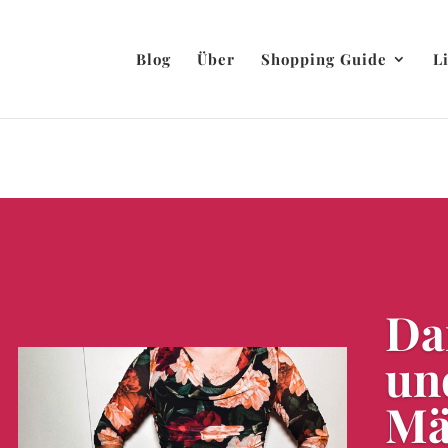
Blog
Über
Shopping Guide
L
Da
un
Mä