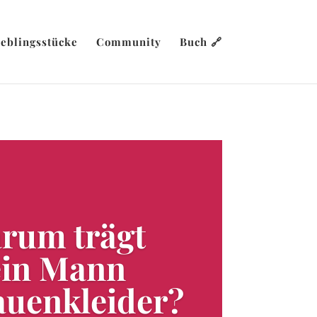
ieblingsstücke
Community
Buch 🔗
rum trägt
in Mann
auenkleider?