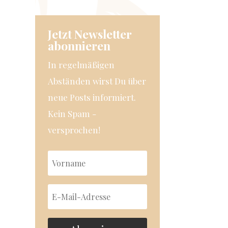
Jetzt Newsletter
abonnieren
In regelmäßigen
Abständen wirst Du über
neue Posts informiert.
Kein Spam -
versprochen!