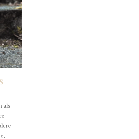
S
n als
re
ldere
ge,