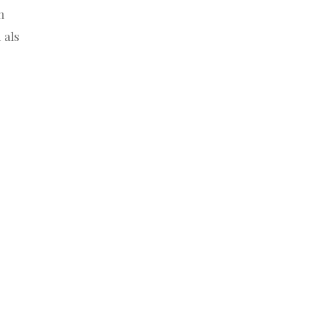
n
 als