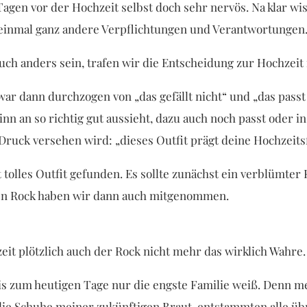
agen vor der Hochzeit selbst doch sehr nervös. Na klar wi
 einmal ganz andere Verpflichtungen und Verantwortungen
uch anders sein, trafen wir die Entscheidung zur Hochzeit r
r dann durchzogen von „das gefällt nicht“ und „das passt n
inn an so richtig gut aussieht, dazu auch noch passt oder i
ruck versehen wird: „dieses Outfit prägt deine Hochzeitsf
t tolles Outfit gefunden. Es sollte zunächst ein verblümt
Den Rock haben wir dann auch mitgenommen.
t plötzlich auch der Rock nicht mehr das wirklich Wahre. 
bis zum heutigen Tage nur die engste Familie weiß. Denn 
die Schuhe meiner zukünftigen Braut, entstammten alle ü