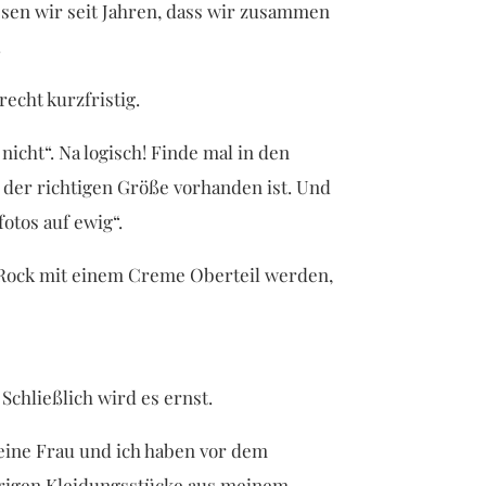
ssen wir seit Jahren, dass wir zusammen
.
echt kurzfristig.
icht“. Na logisch! Finde mal in den
n der richtigen Größe vorhanden ist. Und
otos auf ewig“.
er Rock mit einem Creme Oberteil werden,
Schließlich wird es ernst.
meine Frau und ich haben vor dem
brigen Kleidungsstücke aus meinem