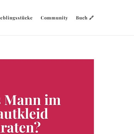
ieblingsstücke
Community
Buch 🔗
s Mann im
autkleid
iraten?