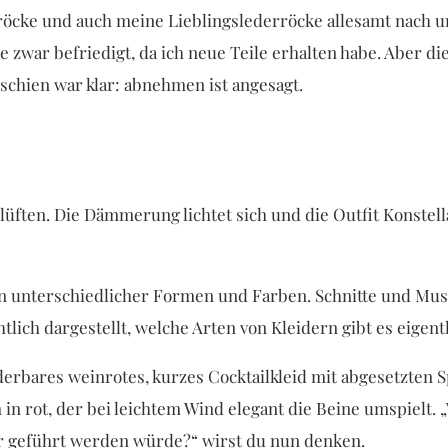
tinröcke und auch meine Lieblingslederröcke allesamt nach
zwar befriedigt, da ich neue Teile erhalten habe. Aber die
schien war klar: abnehmen ist angesagt.
lüften. Die Dämmerung lichtet sich und die Outfit Konste
ern unterschiedlicher Formen und Farben. Schnitte und Mus
lich dargestellt, welche Arten von Kleidern gibt es eigent
erbares weinrotes, kurzes Cocktailkleid mit abgesetzten S
in rot, der bei leichtem Wind elegant die Beine umspielt.
r geführt werden würde?“ wirst du nun denken.