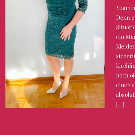
Mann i
Denn es
Situati
ein Man
Kleider
sicherl
kirchli
noch o
einen s
absolut
[…]