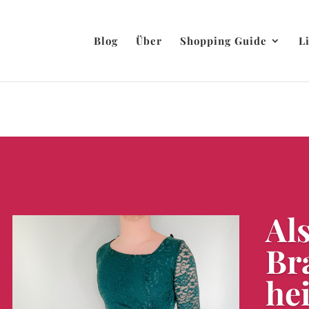
Blog
Über
Shopping Guide
L
Al
Br
he